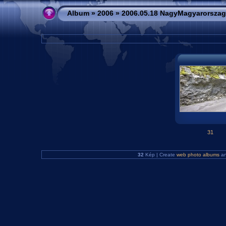
Album
»
2006
»
2006.05.18 NagyMagyarorszag
31
32
Kép | Create
web photo albums
a