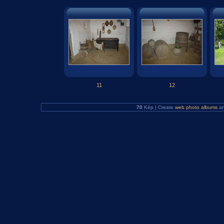
11
12
70
Kép | Create
web photo albums
a