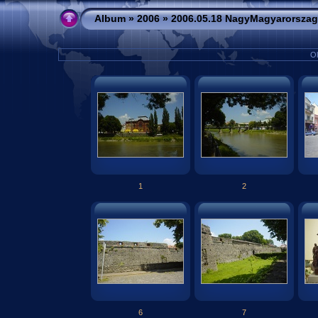
Album
»
2006
»
2006.05.18 NagyMagyarorszag
Ol
1
2
6
7