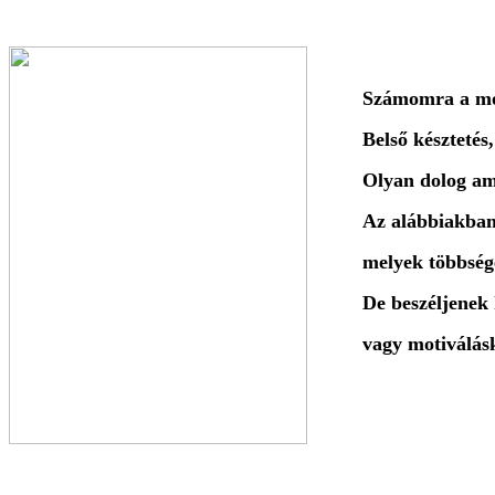
Számomra a mot
Belső késztetés
Olyan dolog am
Az alábbiakban 
melyek többség
De beszéljenek
vagy motiválás