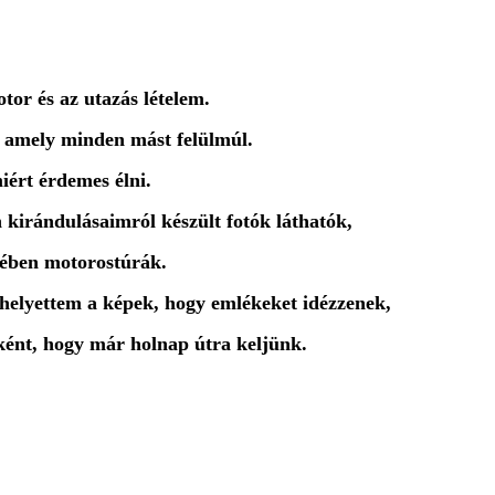
or és az utazás lételem.
, amely minden mást felülmúl.
iért érdemes élni.
kirándulásaimról készült fotók láthatók,
ében motorostúrák.
 helyettem a képek, hogy emlékeket idézzenek,
ként, hogy már holnap útra keljünk.