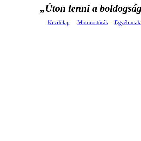
„Úton lenni a boldogság
Kezd
ő
lap
Motorostúrák
Egyéb uta