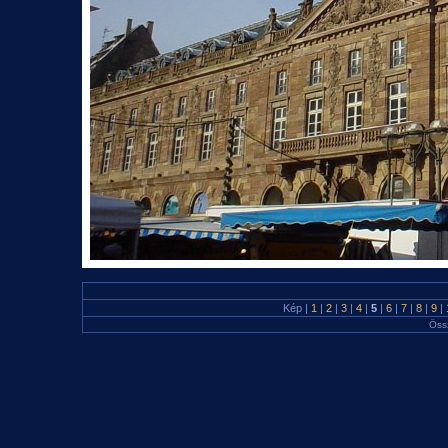
Kép |
1
|
2
|
3
|
4
|
5
|
6
|
7
|
8
|
9
|
Öss