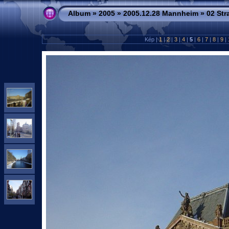
Album
»
2005
»
2005.12.28 Mannheim
»
02 St
Kép |
1
|
2
|
3
|
4
|
5
|
6
|
7
|
8
|
9
|