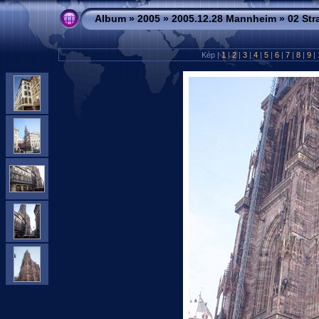
Album
»
2005
»
2005.12.28 Mannheim
»
02 St
Kép |
1
|
2
|
3
|
4
|
5
|
6
|
7
|
8
|
9
|