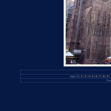
Kép |
1
|
2
|
3
|
4
|
5
|
6
|
7
|
8
|
9
|
Öss