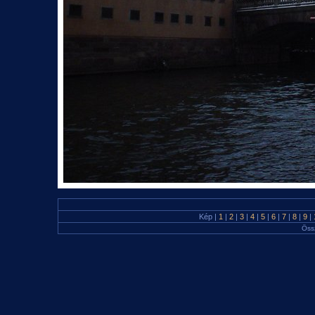
Kép |
1
|
2
|
3
|
4
|
5
|
6
|
7
|
8
|
9
|
Öss