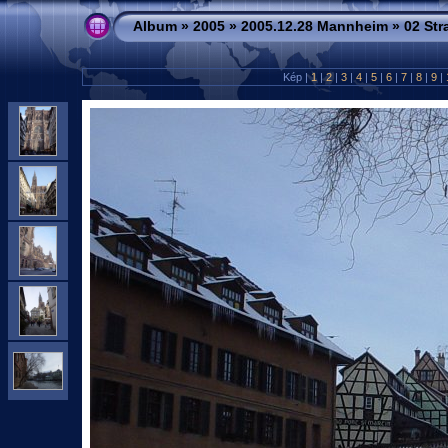
Album
»
2005
»
2005.12.28 Mannheim
»
02 St
Kép |
1
|
2
|
3
|
4
|
5
|
6
|
7
|
8
|
9
|